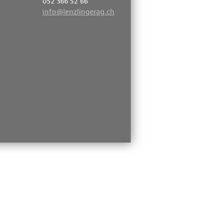
052 366 52 66
info
@lenzlingerag.ch